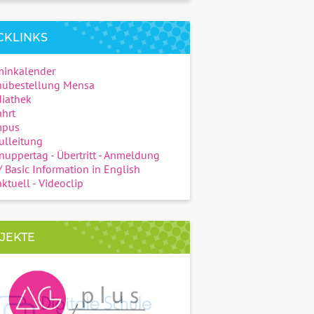
CKLINKS
minkalender
übestellung Mensa
iathek
hrt
pus
ulleitung
uppertag - Übertritt - Anmeldung
 Basic Information in English
ktuell - Videoclip
JEKTE