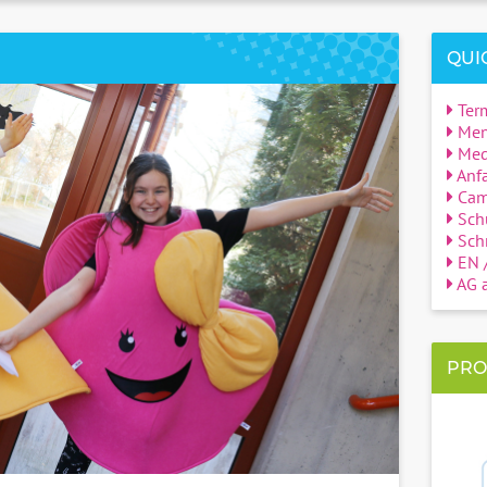
QUI
Ter
Men
Med
Anfa
Cam
Sch
Schn
EN /
AG a
PRO