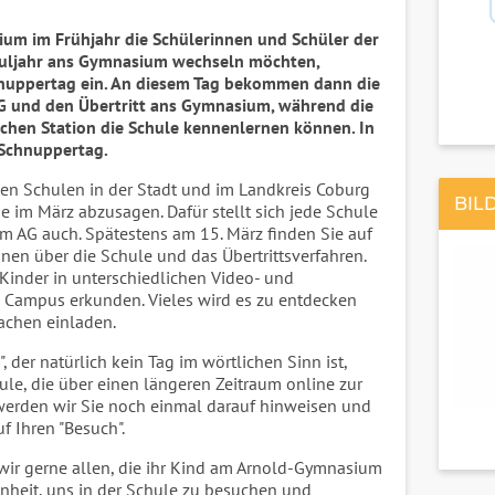
ium im Frühjahr die Schülerinnen und Schüler der
uljahr ans Gymnasium wechseln möchten,
nuppertag ein. An diesem Tag bekommen dann die
AG und den Übertritt ans Gymnasium, während die
ichen Station die Schule kennenlernen können. In
" Schnuppertag.
en Schulen in der Stadt und im Landkreis Coburg
BIL
e im März abzusagen. Dafür stellt sich jede Schule
am AG auch. Spätestens am 15. März finden Sie auf
nen über die Schule und das Übertrittsverfahren.
Kinder in unterschiedlichen Video- und
 Campus erkunden. Vieles wird es zu entdecken
chen einladen.
 der natürlich kein Tag im wörtlichen Sinn ist,
ule, die über einen längeren Zeitraum online zur
, werden wir Sie noch einmal darauf hinweisen und
f Ihren "Besuch".
 wir gerne allen, die ihr Kind am Arnold-Gymnasium
nheit, uns in der Schule zu besuchen und