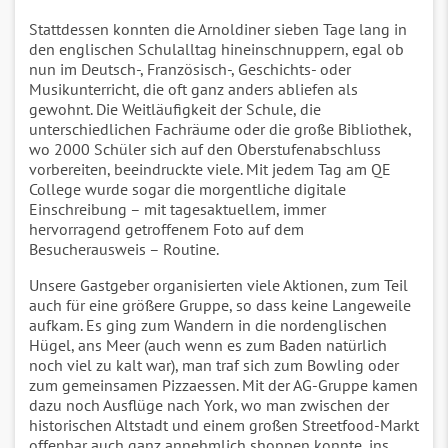
Stattdessen konnten die Arnoldiner sieben Tage lang in
den englischen Schulalltag hineinschnuppern, egal ob
nun im Deutsch-, Französisch-, Geschichts- oder
Musikunterricht, die oft ganz anders abliefen als
gewohnt. Die Weitläufigkeit der Schule, die
unterschiedlichen Fachräume oder die große Bibliothek,
wo 2000 Schüler sich auf den Oberstufenabschluss
vorbereiten, beeindruckte viele. Mit jedem Tag am QE
College wurde sogar die morgentliche digitale
Einschreibung – mit tagesaktuellem, immer
hervorragend getroffenem Foto auf dem
Besucherausweis – Routine.
Unsere Gastgeber organisierten viele Aktionen, zum Teil
auch für eine größere Gruppe, so dass keine Langeweile
aufkam. Es ging zum Wandern in die nordenglischen
Hügel, ans Meer (auch wenn es zum Baden natürlich
noch viel zu kalt war), man traf sich zum Bowling oder
zum gemeinsamen Pizzaessen. Mit der AG-Gruppe kamen
dazu noch Ausflüge nach York, wo man zwischen der
historischen Altstadt und einem großen Streetfood-Markt
offenbar auch ganz annehmlich shoppen konnte, ins