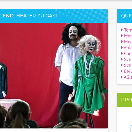
GENDTHEATER ZU GAST
QUI
Ter
Men
Med
Anfa
Cam
Sch
Schn
EN /
AG a
PRO