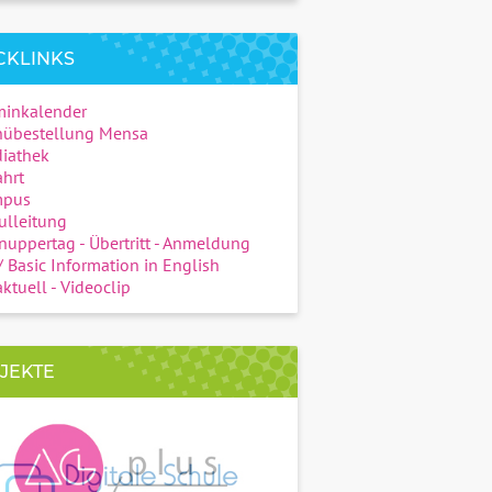
CKLINKS
minkalender
übestellung Mensa
iathek
hrt
pus
ulleitung
uppertag - Übertritt - Anmeldung
 Basic Information in English
ktuell - Videoclip
JEKTE