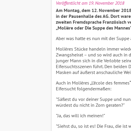
Veröffentlicht am 19. November 2018
Am Montag, dem 12. November 2018 g
in der Pausenhalle des AG. Dort waren
zweiten Fremdsprache Französisch v
„Molière oder Die Suppe des Mannes
Aber was hatte es nun mit der Suppe 
Molières Stücke handeln immer wieder 
Zwangsheirat – und so wird auch in d
junger Mann sich in die Verlobte sein
Eifersuchtsszenen führt. Den beiden D
Masken auf äußerst anschauliche Weis
Auch in Molières „L’école des femmes“
Eifersucht folgendermaßen:
"Säßest du vor deiner Suppe und nun 
würdest du nicht in Zorn geraten?"
"Ja, das will ich meinen!"
"Siehst du, so ist es! Die Frau, die is