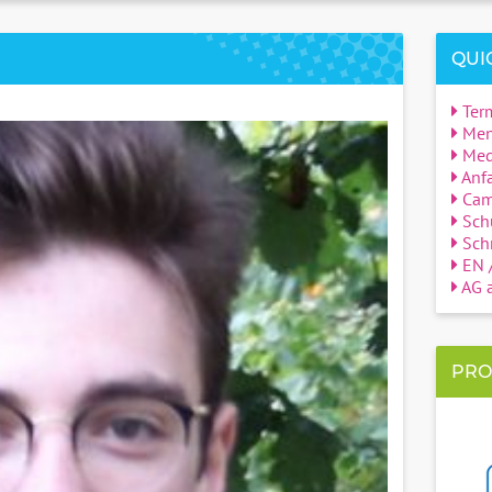
QUI
Ter
Men
Med
Anfa
Cam
Sch
Schn
EN /
AG a
PRO