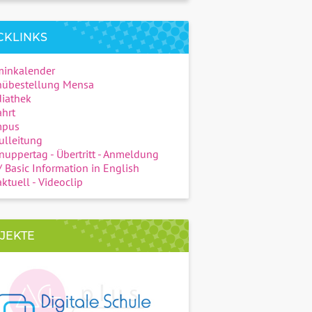
CKLINKS
minkalender
übestellung Mensa
iathek
hrt
pus
ulleitung
uppertag - Übertritt - Anmeldung
 Basic Information in English
ktuell - Videoclip
JEKTE